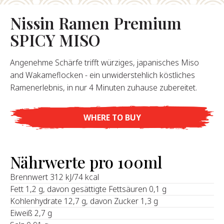
Nissin Ramen Premium
Über Uns
SPICY MISO
ser Gründer
re Geschichte
Angenehme Schärfe trifft würziges, japanisches Miso
pany Values
and Wakameflocken - ein unwiderstehlich köstliches
chhaltigkeit
Ramenerlebnis, in nur 4 Minuten zuhause zubereitet.
Karriere
WHERE TO BUY
FAQ
Nährwerte pro 100ml
Kontakt
Brennwert 312 kJ/74 kcal
Fett 1,2 g, davon gesättigte Fettsäuren 0,1 g
Kohlenhydrate 12,7 g, davon Zucker 1,3 g
Eiweiß 2,7 g