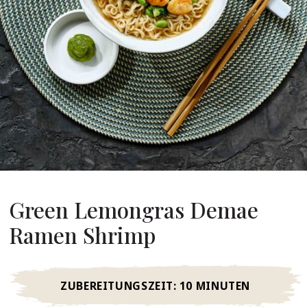
Über Uns
ser Gründer
re Geschichte
pany Values
chhaltigkeit
Karriere
FAQ
Green Lemongras Demae
Kontakt
Ramen Shrimp
ZUBEREITUNGSZEIT:
10 MINUTEN