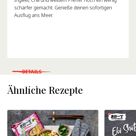
Ingwer, Chili und weißem Pfeffer noch ein wenig
schärfer gemacht. Genieße deinen sofortigen
Ausflug ans Meer.
DETAILS
WHERE TO BUY
Ähnliche Rezepte