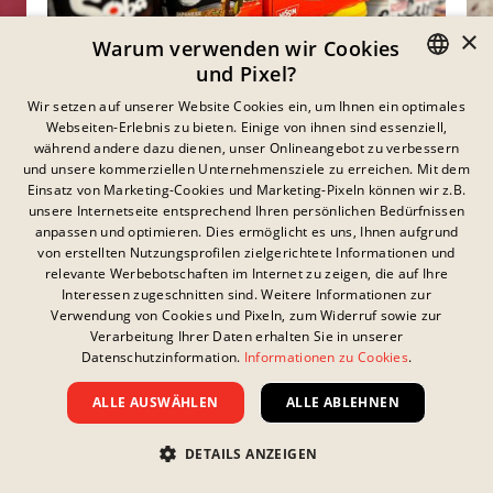
×
Warum verwenden wir Cookies
und Pixel?
GERMAN
Wir setzen auf unserer Website Cookies ein, um Ihnen ein optimales
Schon auf den
Webseiten-Erlebnis zu bieten. Einige von ihnen sind essenziell,
ENGLISH
während andere dazu dienen, unser Onlineangebot zu verbessern
Geschmack gekommen?
und unsere kommerziellen Unternehmensziele zu erreichen. Mit dem
FRENCH
Einsatz von Marketing-Cookies und Marketing-Pixeln können wir z.B.
Entdecke jetzt die Onlineshops, in denen du deine
unsere Internetseite entsprechend Ihren persönlichen Bedürfnissen
DANISH
Lieblingsprodukte ganz einfach nach Hause
anpassen und optimieren. Dies ermöglicht es uns, Ihnen aufgrund
bestellen kannst!
SWEDISH
von erstellten Nutzungsprofilen zielgerichtete Informationen und
relevante Werbebotschaften im Internet zu zeigen, die auf Ihre
HUNGARIAN
WHERE TO BUY
Interessen zugeschnitten sind. Weitere Informationen zur
Verwendung von Cookies und Pixeln, zum Widerruf sowie zur
ITALIAN
Verarbeitung Ihrer Daten erhalten Sie in unserer
Datenschutzinformation.
Informationen zu Cookies
.
UK
ALLE AUSWÄHLEN
ALLE ABLEHNEN
DETAILS ANZEIGEN
Datenschutzerklärung