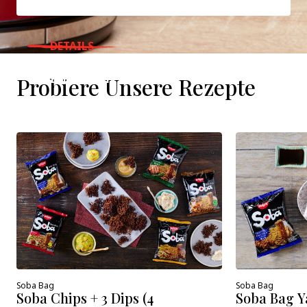
DETAILS
WHERE TO BUY
Probiere Unsere Rezepte
Soba Bag
Soba Bag
Soba Chips + 3 Dips (4
Soba Bag Y