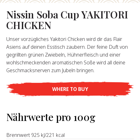
Nissin Soba Cup YAKITORI
Über Uns
CHICKEN
ser Gründer
re Geschichte
Unser vorzügliches Yakitori Chicken wird dir das Flair
pany Values
Asiens auf deinen Esstisch zaubern. Der feine Duft von
chhaltigkeit
gegrillten grünen Zwiebeln, Hühnerfleisch und einer
Karriere
wohlschmeckenden aromatischen Soße wird all deine
Geschmacksnerven zum Jubeln bringen.
FAQ
WHERE TO BUY
Kontakt
Nährwerte pro 100g
Brennwert 925 kJ/221 kcal