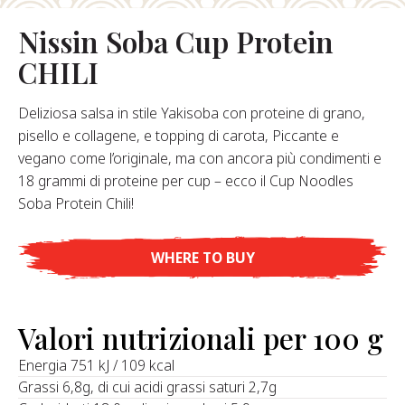
hi Siamo
Nissin Soba Cup Protein
stro Fondatore
CHILI
Nostra Storia
alori Aziendali
Deliziosa salsa in stile Yakisoba con proteine di grano,
ostenibilità
pisello e collagene, e topping di carota, Piccante e
vegano come l’originale, ma con ancora più condimenti e
18 grammi di proteine per cup – ecco il Cup Noodles
Domande
Soba Protein Chili!
requenti
WHERE TO BUY
Contatti
Valori nutrizionali per 100 g
Energia 751 kJ / 109 kcal
Grassi 6,8g, di cui acidi grassi saturi 2,7g