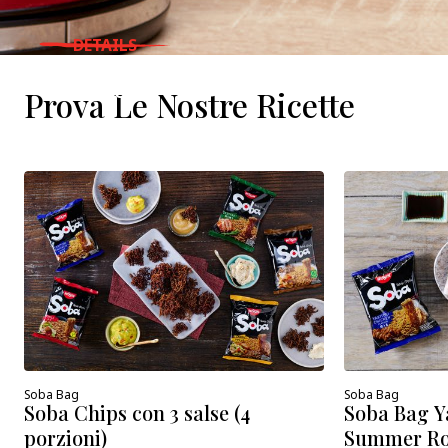
DETAILS
WHERE TO BUY
Prova Le Nostre Ricette
Soba Bag
Soba Bag
Soba Chips con 3 salse (4
Soba Bag Y
porzioni)
Summer Roll