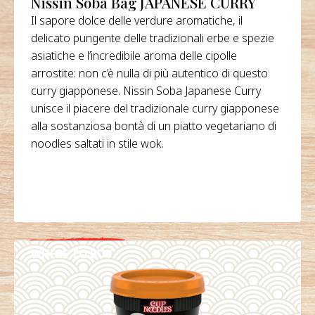
Nissin Soba Bag JAPANESE CURRY
Il sapore dolce delle verdure aromatiche, il
delicato pungente delle tradizionali erbe e spezie
asiatiche e l’incredibile aroma delle cipolle
arrostite: non c’è nulla di più autentico di questo
curry giapponese. Nissin Soba Japanese Curry
unisce il piacere del tradizionale curry giapponese
alla sostanziosa bontà di un piatto vegetariano di
noodles saltati in stile wok.
WHERE TO BUY
DETAILS