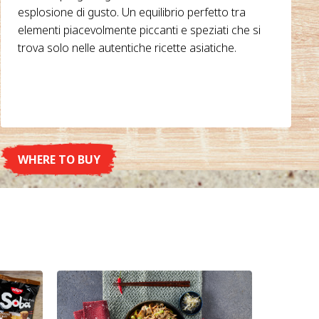
esplosione di gusto. Un equilibrio perfetto tra
elementi piacevolmente piccanti e speziati che si
trova solo nelle autentiche ricette asiatiche.
WHERE TO BUY
DETAILS
Soba Bag
Soba Ba
strisce 