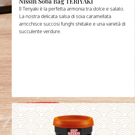
Nissin Soba Bag TERIYAKI
Il Teriyaki è la perfetta armonia tra dolce e salato.
La nostra delicata salsa di soia caramellata
arricchisce succosi funghi shiitake e una varietà di
succulente verdure.
WHERE TO BUY
DETAILS