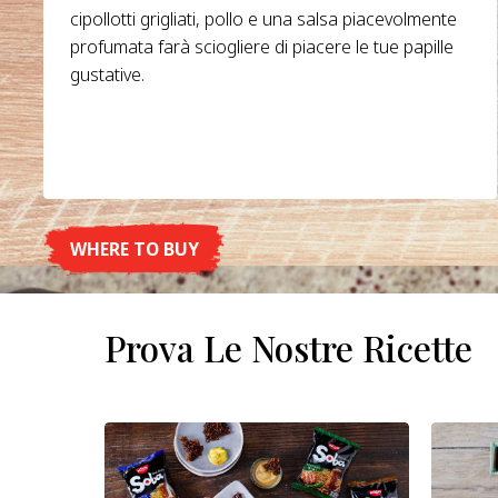
cipollotti grigliati, pollo e una salsa piacevolmente
profumata farà sciogliere di piacere le tue papille
gustative.
WHERE TO BUY
DETAILS
Prova Le Nostre Ricette