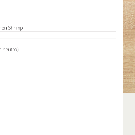
men Shrimp
re neutro)
o