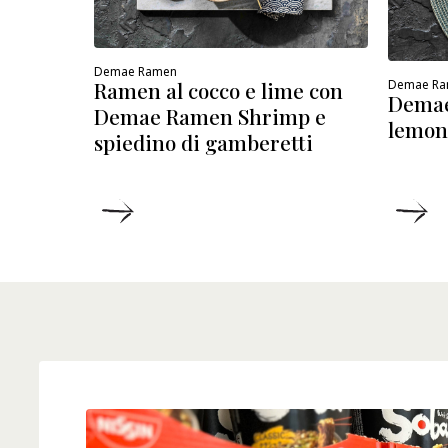
Demae Ramen
Demae R
Ramen al cocco e lime con
Demae
Demae Ramen Shrimp e
lemon
spiedino di gamberetti
DETTAGLI
D