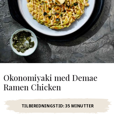
Om Os
s Grundlægger
res Historie
omheds Værdier
redygtighed
Ofte
Stillede
pørgsmål
Okonomiyaki med Demae
Ramen Chicken
Kontakt
TILBEREDNINGSTID:
35 MINUTTER