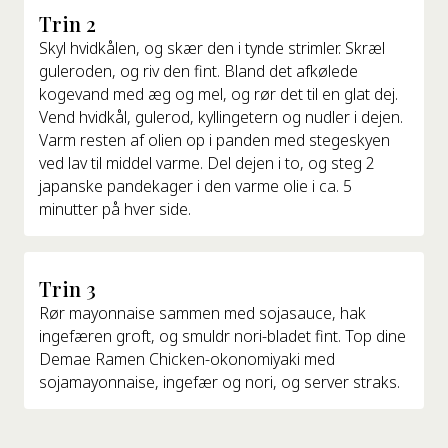
Trin 2
Skyl hvidkålen, og skær den i tynde strimler. Skræl
guleroden, og riv den fint. Bland det afkølede
kogevand med æg og mel, og rør det til en glat dej.
Vend hvidkål, gulerod, kyllingetern og nudler i dejen.
Varm resten af olien op i panden med stegeskyen
ved lav til middel varme. Del dejen i to, og steg 2
japanske pandekager i den varme olie i ca. 5
minutter på hver side.
Trin 3
Rør mayonnaise sammen med sojasauce, hak
ingefæren groft, og smuldr nori-bladet fint. Top dine
Demae Ramen Chicken-okonomiyaki med
sojamayonnaise, ingefær og nori, og server straks.