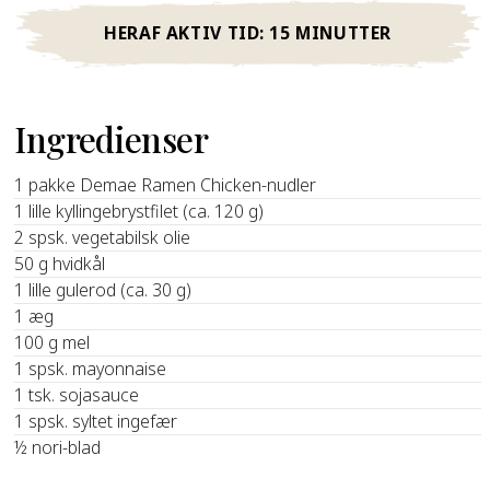
HERAF AKTIV TID:
15 MINUTTER
Ingredienser
1 pakke Demae Ramen Chicken-nudler
1 lille kyllingebrystfilet (ca. 120 g)
2 spsk. vegetabilsk olie
50 g hvidkål
1 lille gulerod (ca. 30 g)
1 æg
100 g mel
1 spsk. mayonnaise
1 tsk. sojasauce
1 spsk. syltet ingefær
½ nori-blad