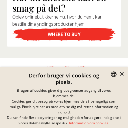
smag på det?
Oplev onlinebutikkerne nu, hvor du nemt kan
bestille dine yndlingsprodukter hjem!
WHERE TO BUY
×
Derfor bruger vi cookies og
pixels.
Fortrolighedserklæring
GERMAN
Brugen af cookies giver dig ubegrænset adgang til vores
Impressum
hjemmeside.
Juridiske Meddelelser
ENGLISH
Cookies gør dit besøg på vores hjemmeside så behageligt som
Kontakt
muligt. Pixels hjælper os med at vise dig målrettet information og
FRENCH
Cookies
indhold.
Ofte Stillede Spørgsmål
Du kan finde flere oplysninger og muligheden for at gøre indsigelse i
Der er ingen aktuelle
DANISH
konkurrencer i
vores databeskyttelsespolitik.
Information om cookies
.
Downloader
øjeblikket
SWEDISH