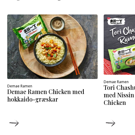
Demae Ramen
Tori Chash
Demae Ramen
Demae Ramen Chicken med
med Nissi
hokkaido-græskar
Chicken
DETALJER
DETALJ