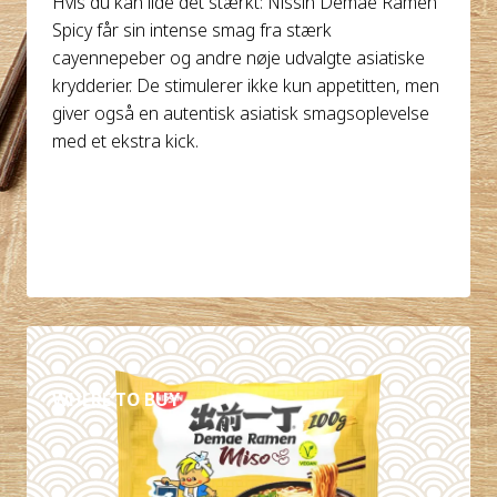
Hvis du kan lide det stærkt: Nissin Demae Ramen
Spicy får sin intense smag fra stærk
cayennepeber og andre nøje udvalgte asiatiske
krydderier. De stimulerer ikke kun appetitten, men
giver også en autentisk asiatisk smagsoplevelse
med et ekstra kick.
DETALJER
WHERE TO BUY