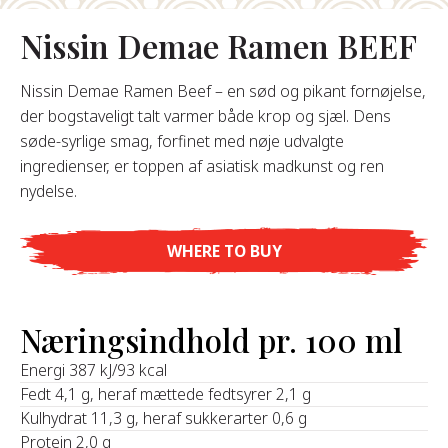
Nissin Demae Ramen BEEF
Om Os
Nissin Demae Ramen Beef – en sød og pikant fornøjelse,
s Grundlægger
der bogstaveligt talt varmer både krop og sjæl. Dens
res Historie
søde-syrlige smag, forfinet med nøje udvalgte
omheds Værdier
ingredienser, er toppen af asiatisk madkunst og ren
redygtighed
nydelse.
Ofte
WHERE TO BUY
Stillede
pørgsmål
Næringsindhold pr. 100 ml
Kontakt
Energi 387 kJ/93 kcal
Fedt 4,1 g, heraf mættede fedtsyrer 2,1 g
Kulhydrat 11,3 g, heraf sukkerarter 0,6 g
Protein 2,0 g