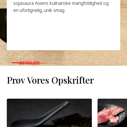
sojasauce Asiens kulinariske mangfoldighed og
en uforlignelig, unik smag.
DETALJER
WHERE TO BUY
Prøv Vores Opskrifter