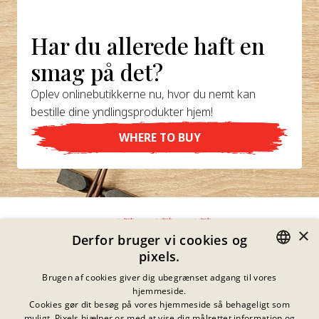
Har du allerede haft en
smag på det?
Oplev onlinebutikkerne nu, hvor du nemt kan
bestille dine yndlingsprodukter hjem!
WHERE TO BUY
×
Derfor bruger vi cookies og
pixels.
Fortrolighedserklæring
GERMAN
Brugen af cookies giver dig ubegrænset adgang til vores
Impressum
hjemmeside.
Juridiske Meddelelser
ENGLISH
Cookies gør dit besøg på vores hjemmeside så behageligt som
Kontakt
muligt. Pixels hjælper os med at vise dig målrettet information og