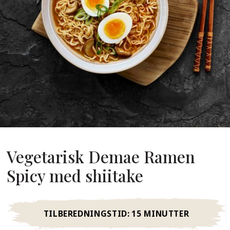
Om Os
s Grundlægger
res Historie
omheds Værdier
redygtighed
Ofte
Stillede
pørgsmål
Vegetarisk Demae Ramen
Spicy med shiitake
Kontakt
TILBEREDNINGSTID:
15 MINUTTER