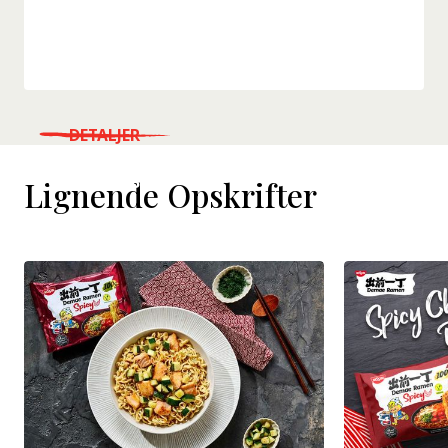
DETALJER
WHERE TO BUY
Lignende Opskrifter