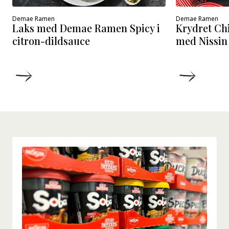
Demae Ramen
Demae Ramen
Laks med Demae Ramen Spicy i
Krydret Chi
citron-dildsauce
med Nissin
DETALJER
DETALJ