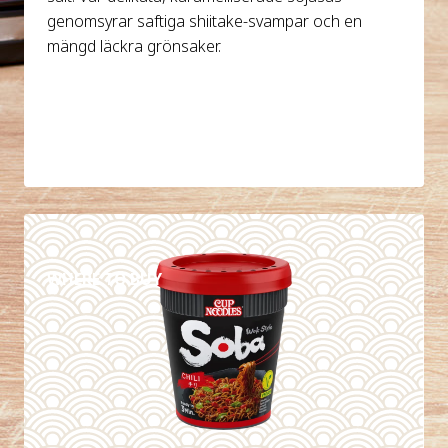
genomsyrar saftiga shiitake-svampar och en
mängd läckra grönsaker.
DETAILS
WHERE TO BUY