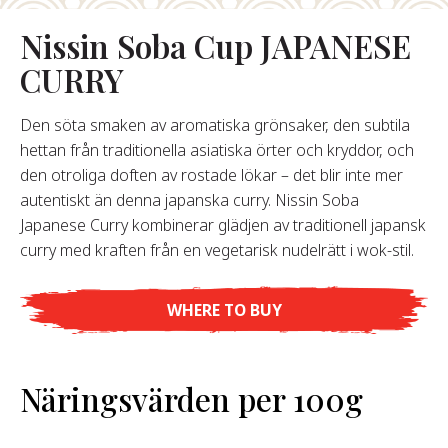
Nissin Soba Cup JAPANESE
Om Oss
CURRY
år Grundare
år Historia
Den söta smaken av aromatiska grönsaker, den subtila
agsvärderingar
hettan från traditionella asiatiska örter och kryddor, och
Hållbarhet
den otroliga doften av rostade lökar – det blir inte mer
autentiskt än denna japanska curry. Nissin Soba
Japanese Curry kombinerar glädjen av traditionell japansk
Vanliga
curry med kraften från en vegetarisk nudelrätt i wok-stil.
Frågor
WHERE TO BUY
Kontakta
Näringsvärden per 100g