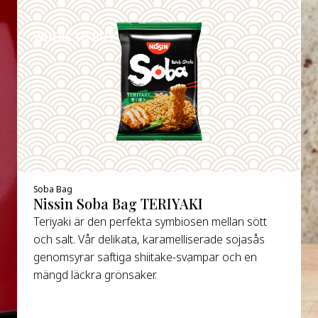
DETAILS
WHERE TO BUY
Soba Bag
Nissin Soba Bag TERIYAKI
Teriyaki är den perfekta symbiosen mellan sött
och salt. Vår delikata, karamelliserade sojasås
genomsyrar saftiga shiitake-svampar och en
mängd läckra grönsaker.