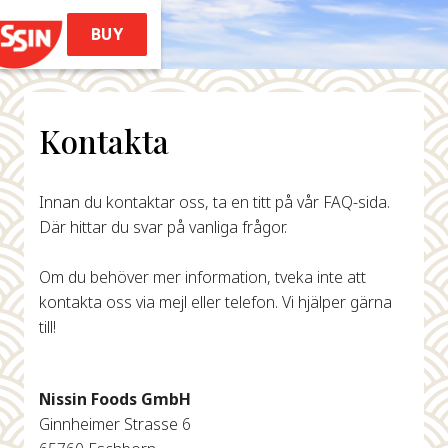
BUY
Kontakta
Hem
Innan du kontaktar oss, ta en titt på vår FAQ-sida.
rodukter
Där hittar du svar på vanliga frågor.
les (Ramen Style)
Om du behöver mer information, tveka inte att
 Noodles Soba
kontakta oss via mejl eller telefon. Vi hjälper gärna
emae Ramen
till!
Soba Bag
issin Ramen
Nissin Foods GmbH
Recept
Ginnheimer Strasse 6