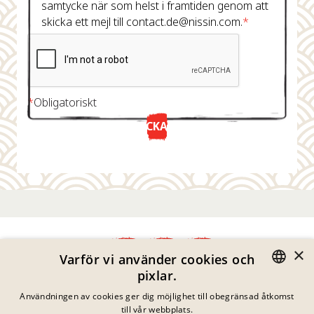
samtycke när som helst i framtiden genom att
skicka ett mejl till contact.de@nissin.com.
*
*
Obligatoriskt
SKICKA NU
×
Varför vi använder cookies och
pixlar.
Integritetspolicy
GERMAN
Användningen av cookies ger dig möjlighet till obegränsad åtkomst
Impressum
till vår webbplats.