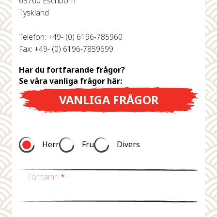
65760 Eschborn
Tyskland
Om Oss
Telefon: +49- (0) 6196-785960
år Grundare
Fax: +49- (0) 6196-7859699
år Historia
Har du fortfarande frågor?
agsvärderingar
Se våra vanliga frågor här:
Hållbarhet
VANLIGA FRÅGOR
Vanliga
Frågor
Herr
Fru
Divers
Kontakta
Förnamn
*
Efternamn
*