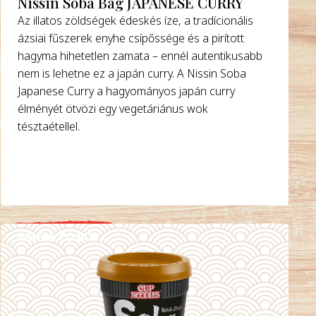
Nissin Soba Bag JAPANESE CURRY
Az illatos zöldségek édeskés íze, a tradícionális
ázsiai fűszerek enyhe csípőssége és a pirított
hagyma hihetetlen zamata – ennél autentikusabb
nem is lehetne ez a japán curry. A Nissin Soba
Japanese Curry a hagyományos japán curry
élményét ötvözi egy vegetáriánus wok
tésztaétellel.
WHERE TO BUY
DETAILS