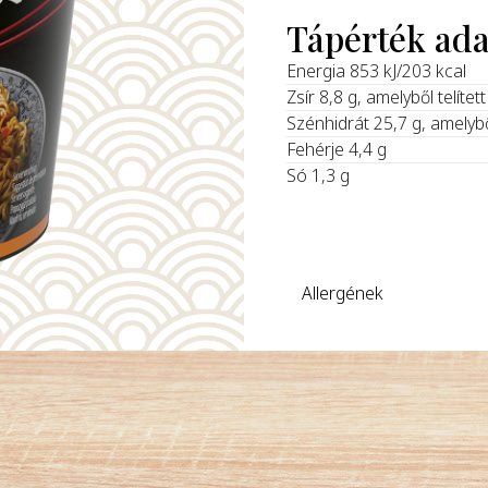
Tápérték ad
‍Energia 853 kJ/203 kcal
Zsír 8,8 g, amelyből telítet
Szénhidrát 25,7 g, amelyb
Fehérje 4,4 g
Só 1,3 g
Allergének