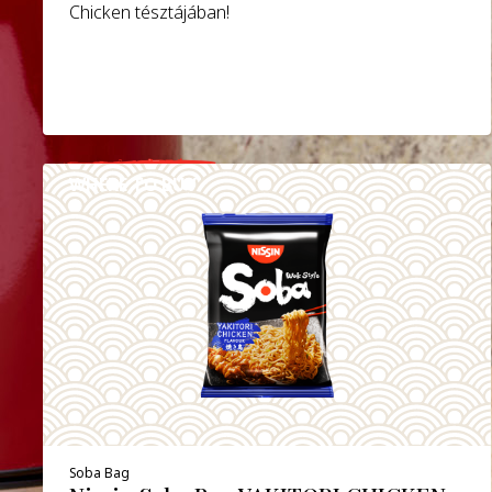
Chicken tésztájában!
WHERE TO BUY
DETAILS
Soba Bag