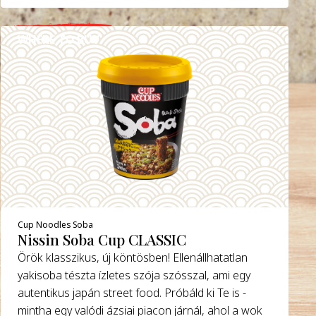
WHERE TO BUY
DETAILS
Cup Noodles Soba
Nissin Soba Cup CLASSIC
Örök klasszikus, új köntösben! Ellenállhatatlan
yakisoba tészta ízletes szója szósszal, ami egy
autentikus japán street food. Próbáld ki Te is -
mintha egy valódi ázsiai piacon járnál, ahol a wok