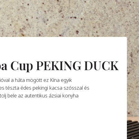
oba Cup PEKING DUCK
ióval a háta mögött ez Kína egyik
tes tészta édes pekingi kacsa szósszal és
olj bele az autentikus ázsiai konyha