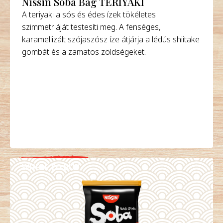
Nissin Soba Bag TERIYAKI
A teriyaki a sós és édes ízek tökéletes
szimmetriáját testesíti meg. A fenséges,
karamellizált szójaszósz íze átjárja a lédús shiitake
gombát és a zamatos zöldségeket.
WHERE TO BUY
DETAILS