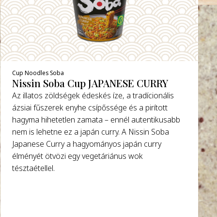
Cup Noodles Soba
Nissin Soba Cup JAPANESE CURRY
Az illatos zöldségek édeskés íze, a tradícionális
ázsiai fűszerek enyhe csípőssége és a pirított
hagyma hihetetlen zamata – ennél autentikusabb
nem is lehetne ez a japán curry. A Nissin Soba
Japanese Curry a hagyományos japán curry
élményét ötvözi egy vegetáriánus wok
tésztaétellel.