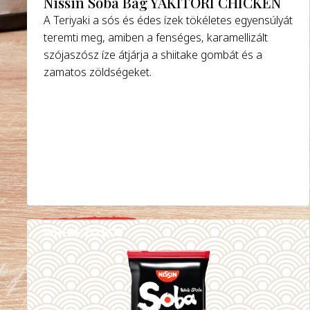
Nissin Soba Bag YAKITORI CHICKEN
A Teriyaki a sós és édes ízek tökéletes egyensúlyát
teremti meg, amiben a fenséges, karamellizált
szójaszósz íze átjárja a shiitake gombát és a
zamatos zöldségeket.
WHERE TO BUY
DETAILS