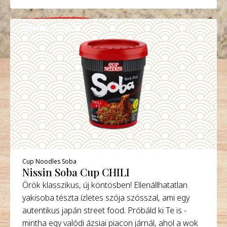
WHERE TO BUY
DETAILS
Cup Noodles Soba
Nissin Soba Cup CHILI
Örök klasszikus, új köntösben! Ellenállhatatlan
yakisoba tészta ízletes szója szósszal, ami egy
autentikus japán street food. Próbáld ki Te is -
mintha egy valódi ázsiai piacon járnál, ahol a wok