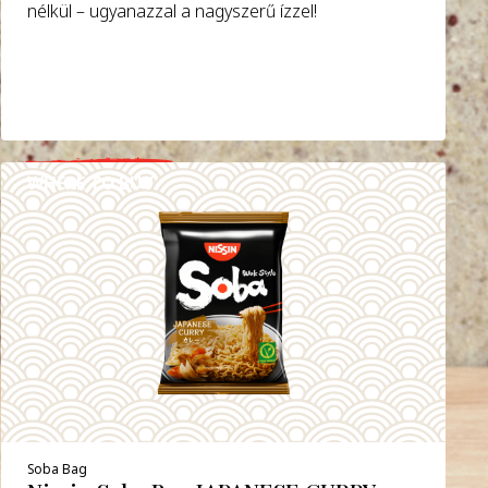
nélkül – ugyanazzal a nagyszerű ízzel!
WHERE TO BUY
DETAILS
Soba Bag