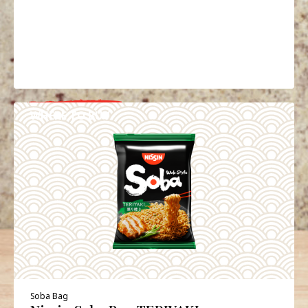
WHERE TO BUY
DETAILS
Soba Bag