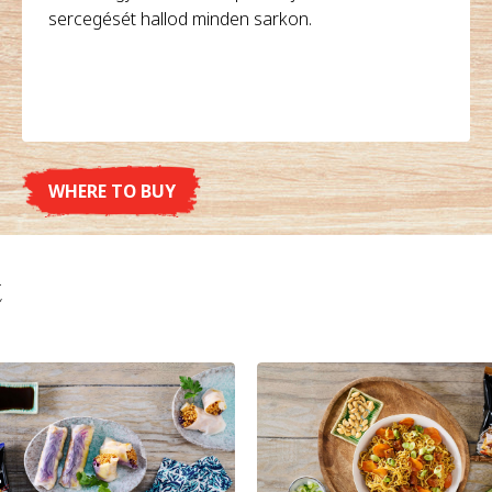
sercegését hallod minden sarkon.
WHERE TO BUY
DETAILS
t