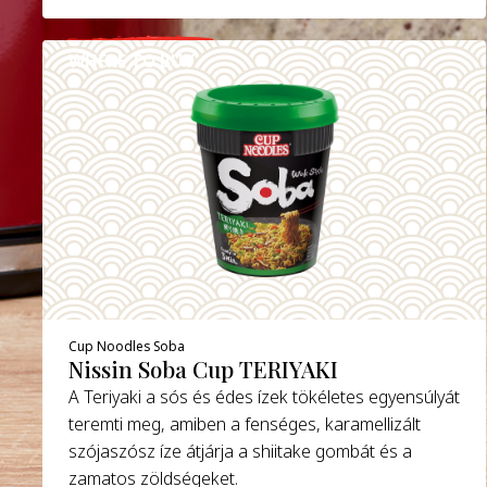
WHERE TO BUY
DETAILS
Cup Noodles Soba
Nissin Soba Cup TERIYAKI
A Teriyaki a sós és édes ízek tökéletes egyensúlyát
teremti meg, amiben a fenséges, karamellizált
szójaszósz íze átjárja a shiitake gombát és a
zamatos zöldségeket.