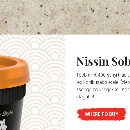
Nissin S
Több mint 400 évnyi tradíc
legikonikusabb étele. Ízle
zsenge zöldségekkel. Kóst
világába!
WHERE TO BUY