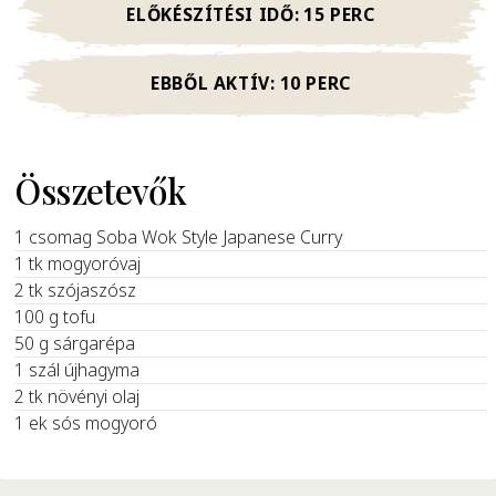
ELŐKÉSZÍTÉSI IDŐ:
15 PERC
EBBŐL AKTÍV:
10 PERC
Összetevők
1 csomag Soba Wok Style Japanese Curry
1 tk mogyoróvaj
2 tk szójaszósz
100 g tofu
50 g sárgarépa
1 szál újhagyma
2 tk növényi olaj
1 ek sós mogyoró