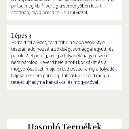
pirítsd meg kb. 1 percig a serpenyőben lesült
szaftban, majd öntsd fel 250 ml vízzel.
Lépés 3
Forrald fel a vizet, törd félbe a Soba Wok Style
tésztát, add hozzá a zöldségcsomaggal együtt, és
párold 2–3 percig, amíg a folyadék nagy része el
nem párolog. Keverd bele a tofu kockákat és a
mogyorószószt, majd pirítsd össze, amíg a folyadék
teljesen el nem párolog. Tálaláskor szórd meg a
tetejét újhagyma karikákkal és mogyoróval.
Hasonló Termékek