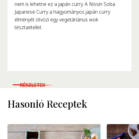
nem is lehetne ez a japán curry. A Nissin Soba
Japanese Curry a hagyományos japán curry
élményét ötvözi egy vegetáriánus wok
tésztaétellel.
RÉSZLETEK
WHERE TO BUY
Hasonló Receptek