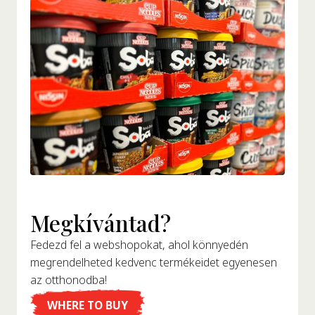
Megkívántad?
Fedezd fel a webshopokat, ahol könnyedén
megrendelheted kedvenc termékeidet egyenesen
az otthonodba!
WHERE TO BUY