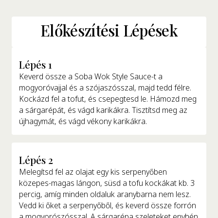
Előkészítési Lépések
Lépés 1
Keverd össze a Soba Wok Style Sauce-t a
mogyoróvajjal és a szójaszósszal, majd tedd félre.
Kockázd fel a tofut, és csepegtesd le. Hámozd meg
a sárgarépát, és vágd karikákra. Tisztítsd meg az
újhagymát, és vágd vékony karikákra.
Lépés 2
Melegítsd fel az olajat egy kis serpenyőben
közepes-magas lángon, süsd a tofu kockákat kb. 3
percig, amíg minden oldaluk aranybarna nem lesz.
Vedd ki őket a serpenyőből, és keverd össze forrón
a mogyorószósszal. A sárgarépa szeleteket enyhén