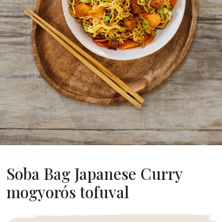
Rólunk
Alapítónk
örténetünk
alati Értékeink
ntarthatóság
Karrier
GYIK
apcsolat
Soba Bag Japanese Curry
mogyorós tofuval