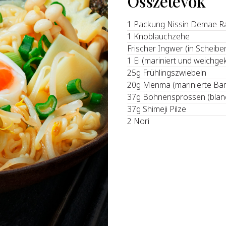
Összetevők
1 Packung Nissin Demae R
1 Knoblauchzehe
Frischer Ingwer (in Scheibe
1 Ei (mariniert und weichge
25g Frühlingszwiebeln
20g Menma (marinierte Ba
37g Bohnensprossen (blanc
37g Shimeji Pilze
2 Nori