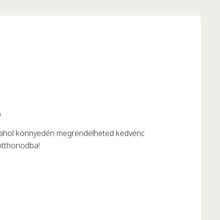
?
 ahol könnyedén megrendelheted kedvenc
otthonodba!