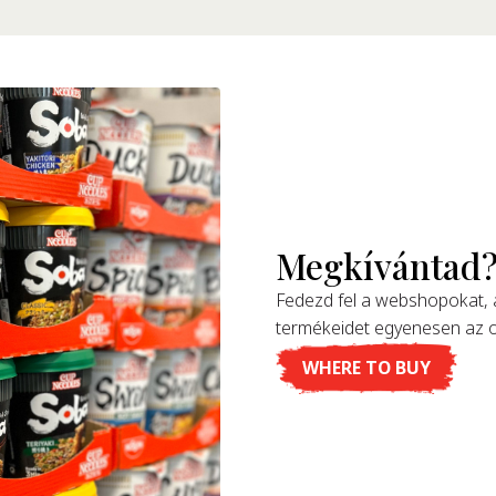
Megkívántad
Fedezd fel a webshopokat,
termékeidet egyenesen az 
WHERE TO BUY