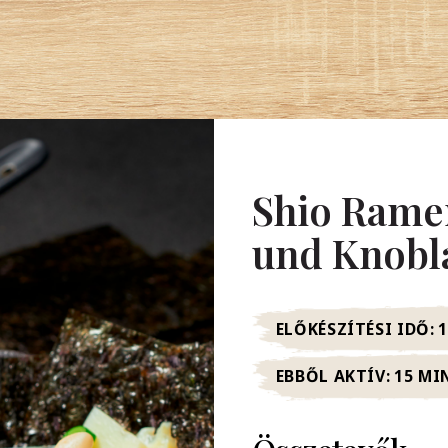
Shio Ramen
und Knobl
ELŐKÉSZÍTÉSI IDŐ:
EBBŐL AKTÍV:
15 MI