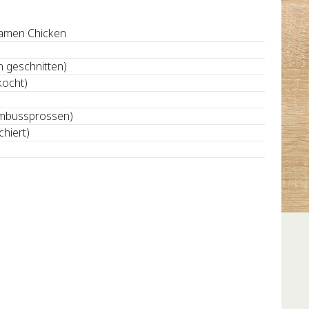
amen Chicken
n geschnitten)
kocht)
mbussprossen)
hiert)