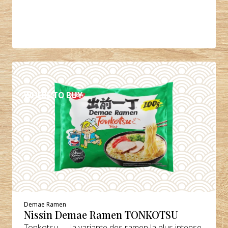
DÉTAILS
WHERE TO BUY
Demae Ramen
Nissin Demae Ramen TONKOTSU
Tonkotsu — la variante des ramen la plus intense