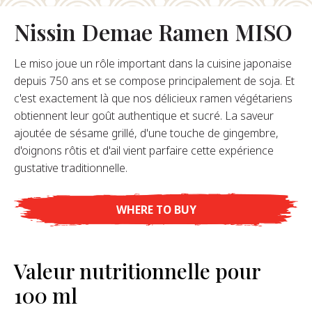
Nissin Demae Ramen MISO
opos De Nous
Le miso joue un rôle important dans la cuisine japonaise
re Fondateur
depuis 750 ans et se compose principalement de soja. Et
tre Histoire
c'est exactement là que nos délicieux ramen végétariens
s De L’entreprise
obtiennent leur goût authentique et sucré. La saveur
Durabilité
ajoutée de sésame grillé, d'une touche de gingembre,
d'oignons rôtis et d'ail vient parfaire cette expérience
FAQ
gustative traditionnelle.
WHERE TO BUY
Contact
Valeur nutritionnelle pour
100 ml