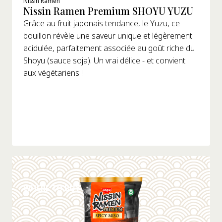
Nissin Ramen
Nissin Ramen Premium SHOYU YUZU
Sesame
Grâce au fruit japonais tendance, le Yuzu, ce
Soy Sauce
Wok / Ramen Style
bouillon révèle une saveur unique et légèrement
Spicy/Chili
acidulée, parfaitement associée au goût riche du
Ramen
Teriyaki
Shoyu (sauce soja). Un vrai délice - et convient
Wok/Soba
aux végétariens !
Yakitori Chicken
Type D'emballage
Bags
BIG Cups
Cups
DÉTAILS
WHERE TO BUY
Préparation