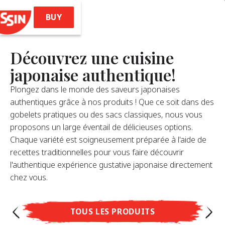
BUY
Découvrez une cuisine
Accueil
japonaise authentique!
Plongez dans le monde des saveurs japonaises
authentiques grâce à nos produits ! Que ce soit dans des
Produits
gobelets pratiques ou des sacs classiques, nous vous
proposons un large éventail de délicieuses options.
les (Style Ramen)
Chaque variété est soigneusement préparée à l'aide de
 Noodles Soba
recettes traditionnelles pour vous faire découvrir
emae Ramen
l'authentique expérience gustative japonaise directement
Soba Bag
chez vous.
issin Ramen
TOUS LES PRODUITS
Recettes