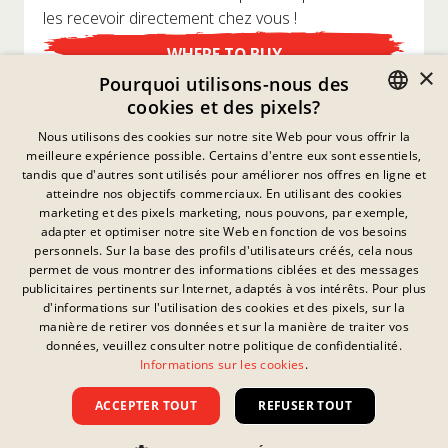
les recevoir directement chez vous !
WHERE TO BUY
×
Pourquoi utilisons-nous des
cookies et des pixels?
GERMAN
Nous utilisons des cookies sur notre site Web pour vous offrir la
meilleure expérience possible. Certains d'entre eux sont essentiels,
ENGLISH
tandis que d'autres sont utilisés pour améliorer nos offres en ligne et
atteindre nos objectifs commerciaux. En utilisant des cookies
FRENCH
marketing et des pixels marketing, nous pouvons, par exemple,
Déclaration De Confidentialité
adapter et optimiser notre site Web en fonction de vos besoins
DANISH
personnels. Sur la base des profils d'utilisateurs créés, cela nous
Empreinte
SWEDISH
permet de vous montrer des informations ciblées et des messages
Mentions Légales
publicitaires pertinents sur Internet, adaptés à vos intérêts. Pour plus
Contact
HUNGARIAN
d'informations sur l'utilisation des cookies et des pixels, sur la
Cookies
manière de retirer vos données et sur la manière de traiter vos
ITALIAN
FAQ
données, veuillez consulter notre politique de confidentialité.
Ce lien n'a aucun
Informations sur les cookies
.
Téléchargements
UK
contenu disponible.
Signalement Confidentiel
ACCEPTER TOUT
REFUSER TOUT
Termes Et Conditions
Tous droits réservés ©
2026
Nissin Foods GmbH