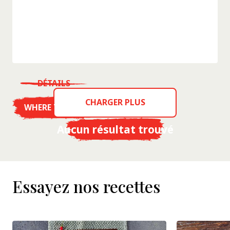
DÉTAILS
CHARGER PLUS
WHERE TO BUY
Aucun résultat trouvé
Essayez nos recettes